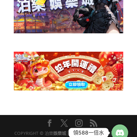
領588一倍水
COPYRIGHT © 泊樂
娛樂城│
百家樂電子遊戲│彩票│運彩.