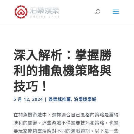
深入解析：掌握勝
利的捕魚機策略與
技巧！
5 月 12, 2024
|
娛樂城推薦
,
泊樂娛樂城
在捕魚機遊戲中，選擇適合自己風格的策略是獲得
勝利的關鍵。這些游戲不僅需要技巧和策略，也需
要玩家能夠靈活應對不同的遊戲週期。以下是一些