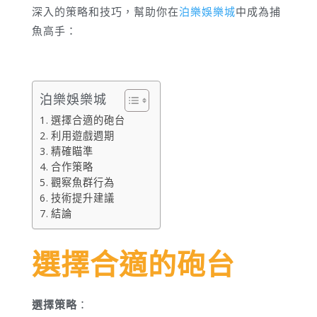
深入的策略和技巧，幫助你在
泊樂娛樂城
中成為捕
魚高手：
泊樂娛樂城
選擇合適的砲台
利用遊戲週期
精確瞄準
合作策略
觀察魚群行為
技術提升建議
結論
選擇合適的砲台
選擇策略
：