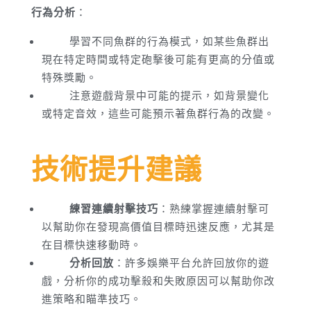
行為分析
：
學習不同魚群的行為模式，如某些魚群出
現在特定時間或特定砲擊後可能有更高的分值或
特殊獎勵。
注意遊戲背景中可能的提示，如背景變化
或特定音效，這些可能預示著魚群行為的改變。
技術提升建議
練習連續射擊技巧
：熟練掌握連續射擊可
以幫助你在發現高價值目標時迅速反應，尤其是
在目標快速移動時。
分析回放
：許多娛樂平台允許回放你的遊
戲，分析你的成功擊殺和失敗原因可以幫助你改
進策略和瞄準技巧。