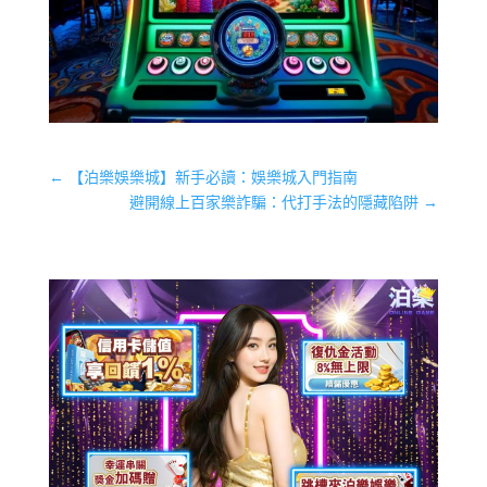
←
【泊樂娛樂城】新手必讀：娛樂城入門指南
避開線上百家樂詐騙：代打手法的隱藏陷阱
→