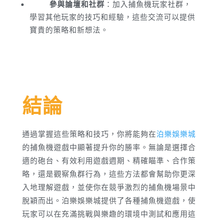
參與論壇和社群
：加入捕魚機玩家社群，
學習其他玩家的技巧和經驗，這些交流可以提供
寶貴的策略和新想法。
結論
通過掌握這些策略和技巧，你將能夠在
泊樂娛樂城
的捕魚機遊戲中顯著提升你的勝率。無論是選擇合
適的砲台、有效利用遊戲週期、精確瞄準、合作策
略，還是觀察魚群行為，這些方法都會幫助你更深
入地理解遊戲，並使你在競爭激烈的捕魚機場景中
脫穎而出。泊樂娛樂城提供了各種捕魚機遊戲，使
玩家可以在充滿挑戰與樂趣的環境中測試和應用這