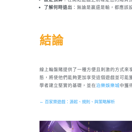
了解何時退出
：無論是贏還是輸，都應該
結論
線上輪盤賭提供了一種方便且刺激的方式來
態，將使他們能夠更加享受這個遊戲並可能
學者建立堅實的基礎，並在
泊樂娛樂城
中獲
←
百家樂遊戲：源起、規則、與策略解析