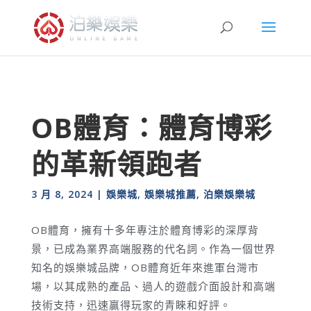
OB體育：體育博彩
的革新領跑者
3 月 8, 2024
|
娛樂城
,
娛樂城推薦
,
泊樂娛樂城
OB體育，擁有十多年專注於體育博彩的深厚背
景，已成為業界高端服務的代名詞。作為一個世界
知名的娛樂城品牌，OB體育近年來進軍台灣市
場，以其成熟的產品、過人的遊戲介面設計和高端
技術支持，迅速贏得玩家的青睞和好評。