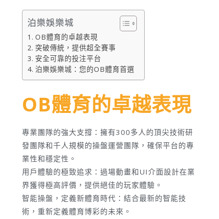
泊樂娛樂城
OB體育的卓越表現
突破傳統，提供超全賽事
安全可靠的投注平台
泊樂娛樂城：您的OB體育首選
OB體育的卓越表現
專業團隊的強大支撐：擁有300多人的頂尖技術研
發團隊和千人規模的操盤運營團隊，確保平台的專
業性和穩定性。
用戶體驗的極致追求：過場動畫和UI介面設計在業
界獲得極高評價，提供絕佳的玩家體驗。
智能操盤，定義新體育時代：結合最新的智能技
術，重新定義體育博彩的未來。