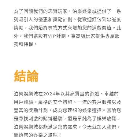
為了回饋我們的忠實玩家，泊樂娛樂城提供了一系
列吸引人的優惠和獎勵計劃。從歡迎紅包到忠誠度
獎勵，我們始終尋找方式來增加您的遊戲價值。此
外，我們還設有VIP計劃，為高級玩家提供專屬服
務和特權。
結論
泊樂娛樂城在2024年以其高質量的遊戲、卓越的
用戶體驗、嚴格的安全措施、一流的客戶服務以及
豐富的獎勵計劃，成為您理想的娛樂選擇。無論您
是尋找刺激的賭博體驗，還是單純為了娛樂放鬆，
泊樂娛樂城都能滿足您的需求。今天就加入我們，
開始您的娛樂之旅吧！