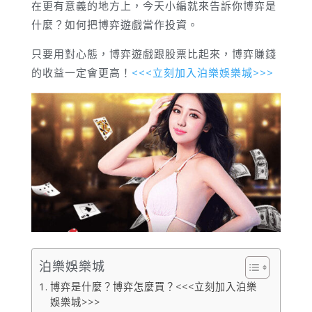
在更有意義的地方上，今天小編就來告訴你博弈是
什麼？如何把博弈遊戲當作投資。
只要用對心態，博弈遊戲跟股票比起來，博弈賺錢
的收益一定會更高！
<<<立刻加入泊樂娛樂城>>>
泊樂娛樂城
博弈是什麼？博弈怎麼買？<<<立刻加入泊樂
娛樂城>>>