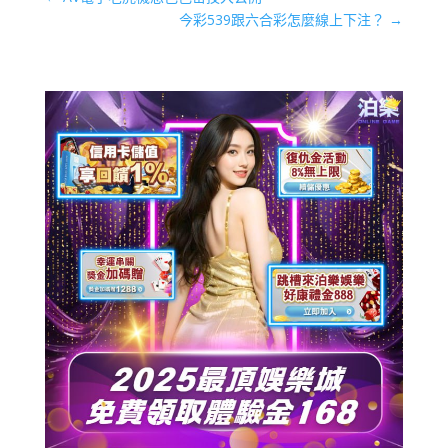
今彩539跟六合彩怎麼線上下注？
→