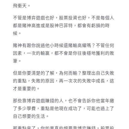
飛衝天。
不管是博弈遊戲也好，股票投資也好，不是每個人
都是賭神高進或是股神巴菲特，都會有虧損的時
候。
賭神有跟你說過他小時候還賭輸高耀嗎？不管任何
因素，一次的輸贏，都不會是你往後穩地獲利的敗
筆。
但是你要清楚的了解，為何而輸？整理出自己失敗
的重點，失敗的原因，再一次次的失敗中成長，這
才是重要的。
那些靠博弈遊戲賺錢的人，也不會告訴你他當年繳
了多少學費，重點是他現在成功了，可能也過上了
自己想要的生活。
那重點來了，你如果真的想要靠博弈賺錢，股票投