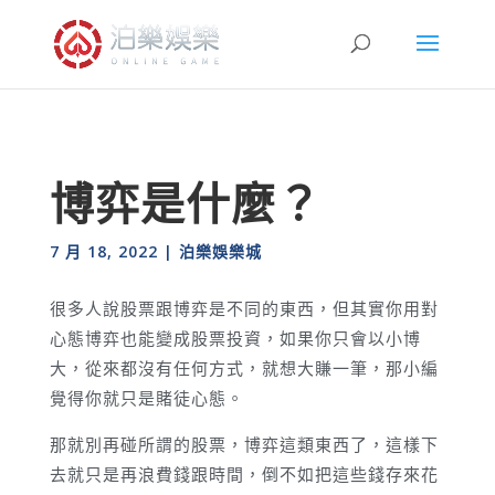
博弈是什麼？
7 月 18, 2022
|
泊樂娛樂城
很多人說股票跟博弈是不同的東西，但其實你用對
心態博弈也能變成股票投資，如果你只會以小博
大，從來都沒有任何方式，就想大賺一筆，那小編
覺得你就只是賭徒心態。
那就別再碰所謂的股票，博弈這類東西了，這樣下
去就只是再浪費錢跟時間，倒不如把這些錢存來花