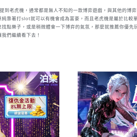
hine。提到老虎機，通常都是無人不知的一款博弈遊戲，與其他的
純靠著打slot就可以有機會成為富豪，而且老虎機是屬於比較
來找點樂子，或是稍微體會一下博弈的氣氛，那麼就推薦你優先
讓我們繼續看下去！