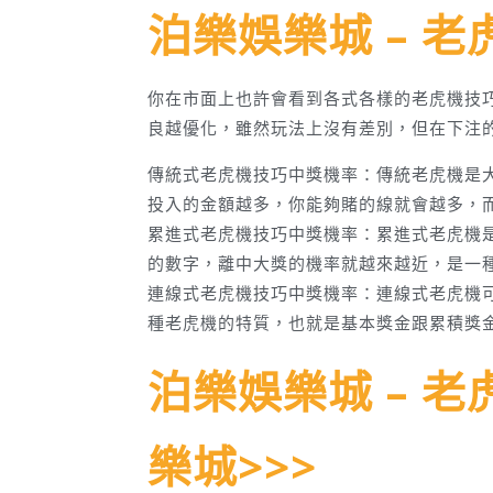
泊樂娛樂城 – 
你在市面上也許會看到各式各樣的老虎機技
良越優化，雖然玩法上沒有差別，但在下注
傳統式老虎機技巧中獎機率：傳統老虎機是
投入的金額越多，你能夠賭的線就會越多，
累進式老虎機技巧中獎機率：累進式老虎機
的數字，離中大獎的機率就越來越近，是一
連線式老虎機技巧中獎機率：連線式老虎機
種老虎機的特質，也就是基本獎金跟累積獎
泊樂娛樂城 – 
樂城>>>