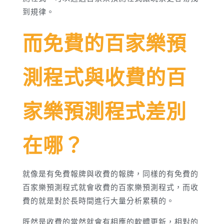
到規律。
而免費的百家樂預
測程式與收費的百
家樂預測程式差別
在哪？
就像是有免費報牌與收費的報牌，同樣的有免費的
百家樂預測程式就會收費的百家樂預測程式，而收
費的就是對於長時間進行大量分析累積的。
既然是收費的當然就會有相應的軟體更新，相對的