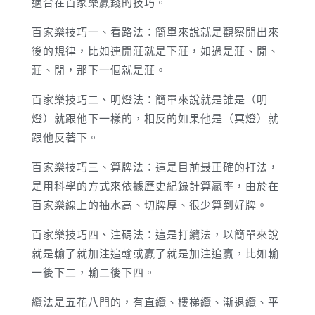
適合在百家樂贏錢的技巧。
百家樂技巧一、看路法：簡單來說就是觀察開出來
後的規律，比如連開莊就是下莊，如過是莊、閒、
莊、閒，那下一個就是莊。
百家樂技巧二、明燈法：簡單來說就是誰是（明
燈）就跟他下一樣的，相反的如果他是（冥燈）就
跟他反著下。
百家樂技巧三、算牌法：這是目前最正確的打法，
是用科學的方式來依據歷史紀錄計算贏率，由於在
百家樂線上的抽水高、切牌厚、很少算到好牌。
百家樂技巧四、注碼法：這是打纜法，以簡單來說
就是輸了就加注追輸或贏了就是加注追贏，比如輸
一後下二，輸二後下四。
纜法是五花八門的，有直纜、樓梯纜、漸退纜、平