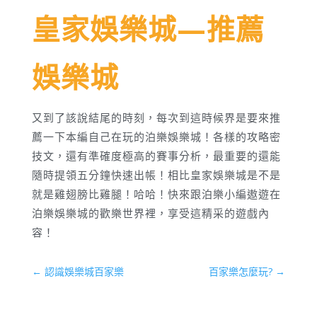
皇家娛樂城—推薦
娛樂城
又到了該說結尾的時刻，每次到這時候界是要來推
薦一下本編自己在玩的泊樂娛樂城！各樣的攻略密
技文，還有準確度極高的賽事分析，最重要的還能
隨時提領五分鐘快速出帳！相比皇家娛樂城是不是
就是雞翅膀比雞腿！哈哈！快來跟泊樂小編遨遊在
泊樂娛樂城的歡樂世界裡，享受這精采的遊戲內
容！
←
認識娛樂城百家樂
百家樂怎麼玩?
→