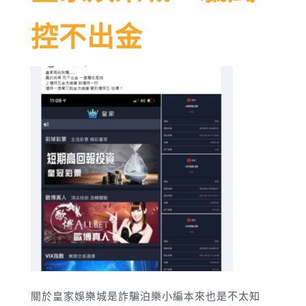
控不出金
關於皇家娛樂城是詐騙泊樂小編本來也是不太知