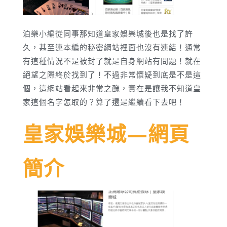
泊樂小編從同事那知道皇家娛樂城後也是找了許
久，甚至連本編的秘密網站裡面也沒有連結！通常
有這種情況不是被封了就是自身網站有問題！就在
絕望之際終於找到了！不過非常懷疑到底是不是這
個，這網站看起來非常之醜，實在是讓我不知道皇
家這個名字怎取的？算了還是繼續看下去吧！
皇家娛樂城—網頁
簡介