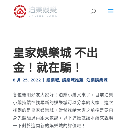
皇家娛樂城 不出
金！就在騙！
8 月 25, 2022
|
娛樂城
,
娛樂城推薦
,
泊樂娛樂城
各位親朋好友大家好！泊樂小編又來了，目前泊樂
小編持續在找尋新的娛樂城可以分享給大家，這次
找到的是皇家娛樂城，當然找給大家之前還是要自
身先體驗過再跟大家說，以下這篇就讓本編來說明
一下對於這間新的娛樂城的評價吧！