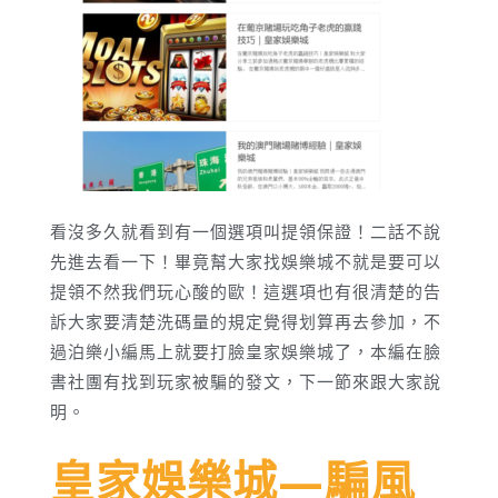
看沒多久就看到有一個選項叫提領保證！二話不說
先進去看一下！畢竟幫大家找娛樂城不就是要可以
提領不然我們玩心酸的歐！這選項也有很清楚的告
訴大家要清楚洗碼量的規定覺得划算再去參加，不
過泊樂小編馬上就要打臉皇家娛樂城了，本編在臉
書社團有找到玩家被騙的發文，下一節來跟大家說
明。
皇家娛樂城—騙風