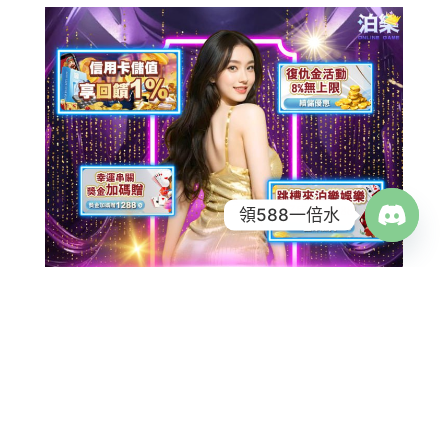
領588一倍水