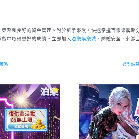
、策略和良好的資金管理。對於新手來說，快速掌握百家樂牌路
遊戲中取得更好的成績。立即加入
泊樂娛樂城
，體驗安全、刺激
策略
娛樂城