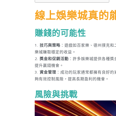
線上娛樂城真的
賺錢的可能性
技巧與策略
：遊戲如百家樂、德州撲克和
樂城賺取穩定的收益。
獎金和促銷活動
：許多娛樂城提供各種獎
提升贏錢機會。
資金管理
：成功的玩家通常都擁有良好的
夠有效控制風險，提高長期盈利的機會。
風險與挑戰