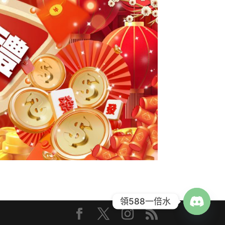
領588一倍水