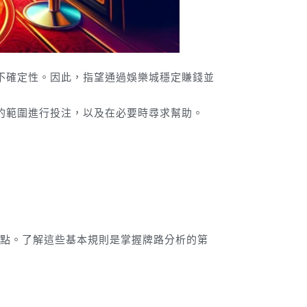
不確定性。因此，指望通過娛樂城穩定賺錢並
的範圍進行投注，以及在必要時尋求幫助。
9點。了解這些基本規則是掌握牌路分析的第