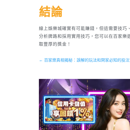
結論
線上娛樂城確實有可能賺錢，但這需要技巧
分析牌路和採用實用技巧，您可以在百家樂
取豐厚的獎金！
←
百家樂真相揭秘：誤解的玩法和閑家必知的投注