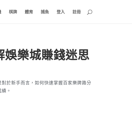
機
棋牌
體育
捕魚
登入
註冊
解娛樂城賺錢迷思
是對於新手而言，如何快速掌握百家樂牌路分
成績。