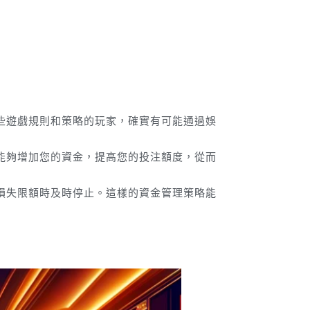
些遊戲規則和策略的玩家，確實有可能通過娛
能夠增加您的資金，提高您的投注額度，從而
損失限額時及時停止。這樣的資金管理策略能