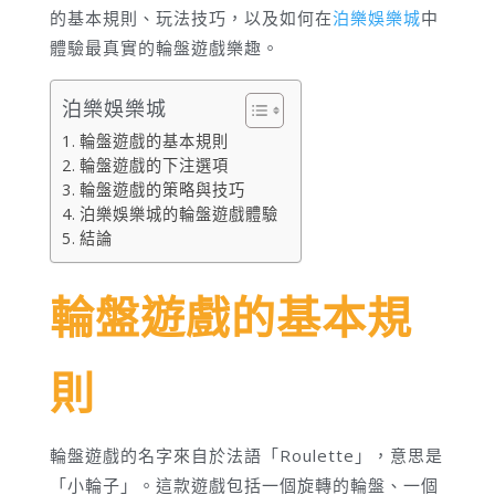
的基本規則、玩法技巧，以及如何在
泊樂娛樂城
中
體驗最真實的輪盤遊戲樂趣。
泊樂娛樂城
輪盤遊戲的基本規則
輪盤遊戲的下注選項
輪盤遊戲的策略與技巧
泊樂娛樂城的輪盤遊戲體驗
結論
輪盤遊戲的基本規
則
輪盤遊戲的名字來自於法語「Roulette」，意思是
「小輪子」。這款遊戲包括一個旋轉的輪盤、一個