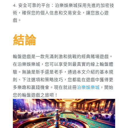
安全可靠的平台：泊樂娛樂城採用先進的加密技
術，確保您的個人信息和交易安全，讓您放心遊
戲。
結論
輪盤遊戲是一款充滿刺激和挑戰的經典賭場遊戲。
在泊樂娛樂城，您可以享受到最真實的線上輪盤體
驗。無論是新手還是老手，通過本文介紹的基本規
則、下注選項和策略技巧，您都能在遊戲中獲得更
多樂趣和贏錢機會。現在就註冊
泊樂娛樂城
，開始
您的輪盤遊戲之旅吧！