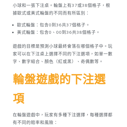
小球和一張下注桌。輪盤上有37或38個格子，根
據歐式或美式輪盤的不同而有所區別：
歐式輪盤：包含0到36共37個格子。
美式輪盤：包含0、00到36共38個格子。
遊戲的目標是預測小球最終會落在哪個格子中。玩
家可以在下注桌上選擇不同的下注選項，如單一數
字、數字組合、顏色（紅或黑）、奇偶數等。
輪盤遊戲的下注選
項
在輪盤遊戲中，玩家有多種下注選擇，每種選擇都
有不同的賠率和風險：