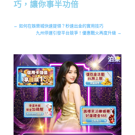
巧，讓你事半功倍
←
如何在娛樂城快速提領？秒速出金的實用技巧
九州停運引發平台競爭！優惠戰火再度升級
→