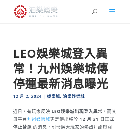
LEO娛樂城登入異
常！九州娛樂城傳
停運最新消息曝光
12 月 2, 2024
|
娛樂城
,
泊樂娛樂城
近日，有玩家反映
LEO娛樂城出現登入異常
，而其
母平台
九州娛樂城
更是傳出將於
12 月 31 日正式
停止營運
的消息，引發廣大玩家的熱烈討論與關