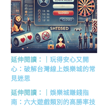
延伸閱讀：｜
玩得安心又開
心：破解台灣線上娛樂城的常
見迷思
延伸閱讀：｜
娛樂城賺錢指
南：六大遊戲類別的高勝率技