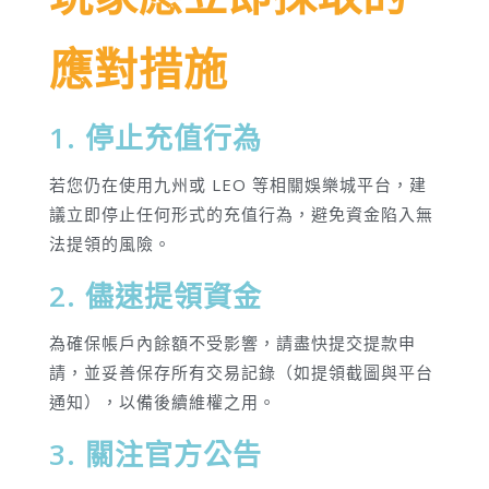
應對措施
1.
停止充值行為
若您仍在使用九州或 LEO 等相關娛樂城平台，建
議立即停止任何形式的充值行為，避免資金陷入無
法提領的風險。
2.
儘速提領資金
為確保帳戶內餘額不受影響，請盡快提交提款申
請，並妥善保存所有交易記錄（如提領截圖與平台
通知），以備後續維權之用。
3.
關注官方公告