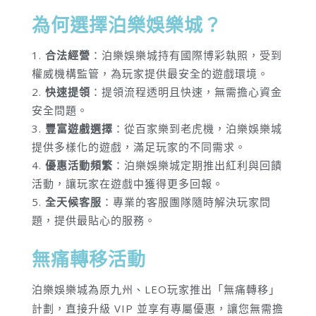
為何選擇泊樂娛樂城？
合法經營
：泊樂娛樂城持有國際博彩執照，受到
權威機構監管，為玩家提供最安全的遊戲環境。
快速提領
：提領流程透明且快速，無需擔心資金
安全問題。
豐富遊戲選擇
：從百家樂到老虎機，泊樂娛樂城
提供多樣化的遊戲，滿足玩家的不同需求。
優惠活動頻繁
：泊樂娛樂城定期推出紅利與回饋
活動，讓玩家在遊戲中獲得更多回報。
全天候客服
：專業的客服團隊隨時解決玩家問
題，提供最貼心的服務。
無痛轉移活動
泊樂娛樂城為原九州、LEO玩家推出「無痛轉移」
計劃，直接升級 VIP 並享有專屬優惠，讓您無需擔