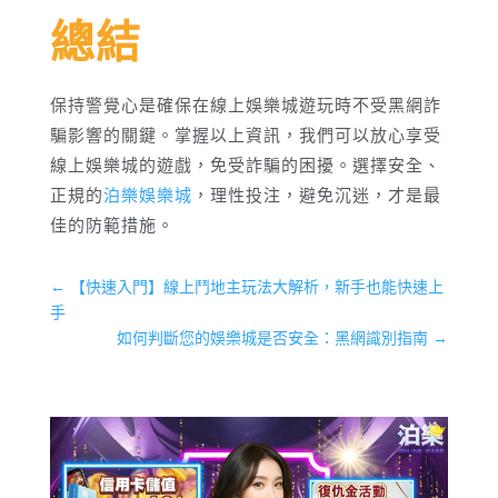
總結
保持警覺心是確保在線上娛樂城遊玩時不受黑網詐
騙影響的關鍵。掌握以上資訊，我們可以放心享受
線上娛樂城的遊戲，免受詐騙的困擾。選擇安全、
正規的
泊樂娛樂城
，理性投注，避免沉迷，才是最
佳的防範措施。
←
【快速入門】線上鬥地主玩法大解析，新手也能快速上
手
如何判斷您的娛樂城是否安全：黑網識別指南
→