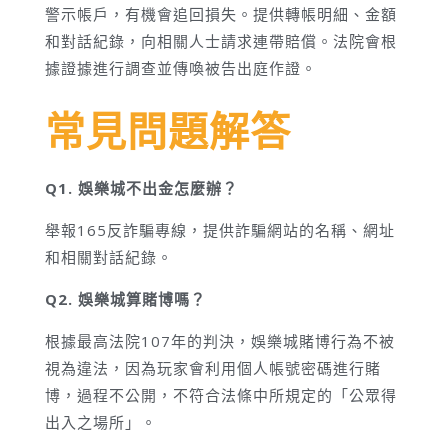
警示帳戶，有機會追回損失。提供轉帳明細、金額
和對話紀錄，向相關人士請求連帶賠償。法院會根
據證據進行調查並傳喚被告出庭作證。
常見問題解答
Q1. 娛樂城不出金怎麼辦？
舉報165反詐騙專線，提供詐騙網站的名稱、網址
和相關對話紀錄。
Q2. 娛樂城算賭博嗎？
根據最高法院107年的判決，娛樂城賭博行為不被
視為違法，因為玩家會利用個人帳號密碼進行賭
博，過程不公開，不符合法條中所規定的「公眾得
出入之場所」。