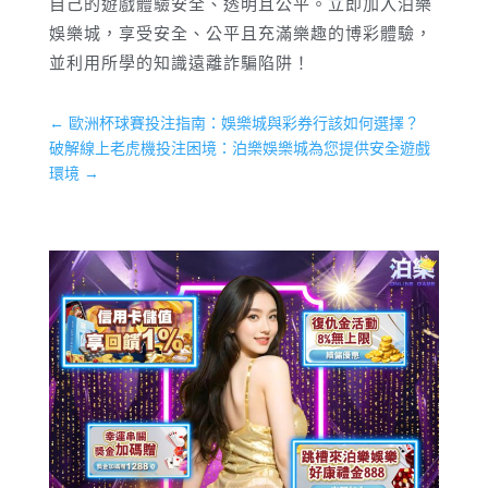
自己的遊戲體驗安全、透明且公平。立即加入泊樂
娛樂城，享受安全、公平且充滿樂趣的博彩體驗，
並利用所學的知識遠離詐騙陷阱！
←
歐洲杯球賽投注指南：娛樂城與彩券行該如何選擇？
破解線上老虎機投注困境：泊樂娛樂城為您提供安全遊戲
環境
→