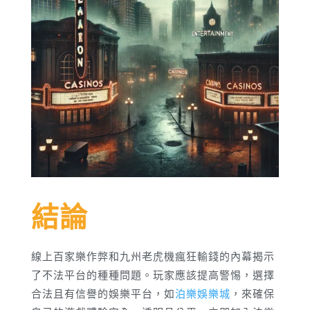
結論
線上百家樂作弊和九州老虎機瘋狂輸錢的內幕揭示
了不法平台的種種問題。玩家應該提高警惕，選擇
合法且有信譽的娛樂平台，如
泊樂娛樂城
，來確保