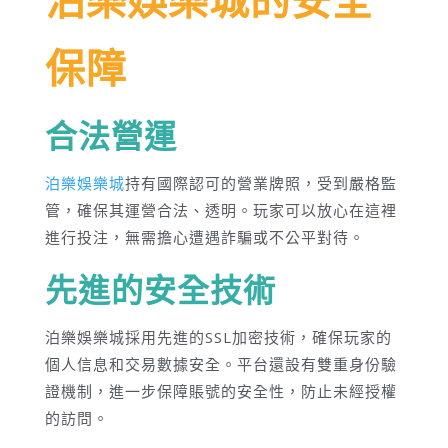
保障
合法營運
泊樂娛樂城
持有國際認可的營業牌照，受到嚴格監
管，確保其運營合法、透明。玩家可以放心在這裡
進行投注，無需擔心遭遇詐騙或不公平對待。
先進的安全技術
泊樂娛樂城採用先進的SSL加密技術，確保玩家的
個人信息和交易數據安全。平台還設有雙重身份驗
證機制，進一步保障賬號的安全性，防止未經授權
的訪問。