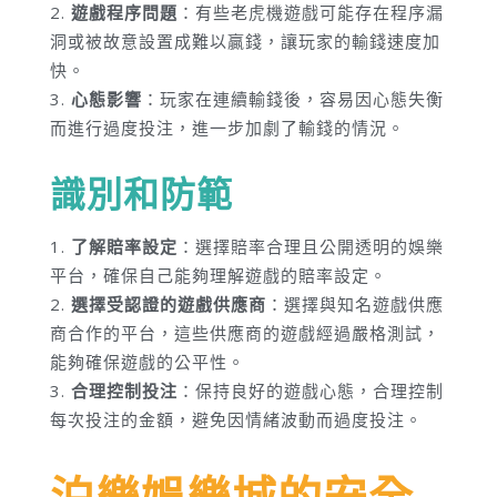
遊戲程序問題
：有些老虎機遊戲可能存在程序漏
洞或被故意設置成難以贏錢，讓玩家的輸錢速度加
快。
心態影響
：玩家在連續輸錢後，容易因心態失衡
而進行過度投注，進一步加劇了輸錢的情況。
識別和防範
了解賠率設定
：選擇賠率合理且公開透明的娛樂
平台，確保自己能夠理解遊戲的賠率設定。
選擇受認證的遊戲供應商
：選擇與知名遊戲供應
商合作的平台，這些供應商的遊戲經過嚴格測試，
能夠確保遊戲的公平性。
合理控制投注
：保持良好的遊戲心態，合理控制
每次投注的金額，避免因情緒波動而過度投注。
泊樂娛樂城的安全