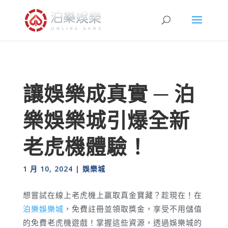
讓娛樂成真實 ─ 泊
樂娛樂城引爆全新
老虎機體驗！
1 月 10, 2024
|
娛樂城
想嘗試在線上老虎機上贏取真金寶藏？趁現在！在
泊樂娛樂城
，免費註冊並領取獎金，享受不用儲值
的免費老虎機遊戲！掌握這些資源，透過娛樂城的