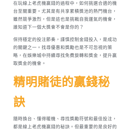
在玩線上老虎機贏錢的過程中，如何挑選合適的機
台至關重要。尤其是有共享累積獎池的熱門機台，
雖然競爭激烈，但是這也是挑戰自我運氣的機會，
誰知道下一個大獎會不會是你的？
保持穩定的投注節奏，謹慎控制金錢投入，是成功
的關鍵之一。找尋優惠和獎勵也是不可忽視的策
略，在娛樂城中持續尋找免費旋轉和獎金，提升贏
取獎金的機會。
精明賭徒的贏錢秘
訣
隨時換台、懂得暖機、尋找獎勵符號和最佳投注，
都是線上老虎機贏錢的秘訣。但最重要的是良好的