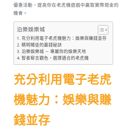
優惠活動，提高你在老虎機遊戲中贏取實際現金的
機會。
泊樂娛樂城
充分利用電子老虎機魅力：娛樂與賺錢並存
精明賭徒的贏錢秘訣
泊樂娛樂城 ─ 專屬你的娛樂天地
智者察言觀色，選擇適合的老虎機
充分利用電子老虎
機魅力：娛樂與賺
錢並存