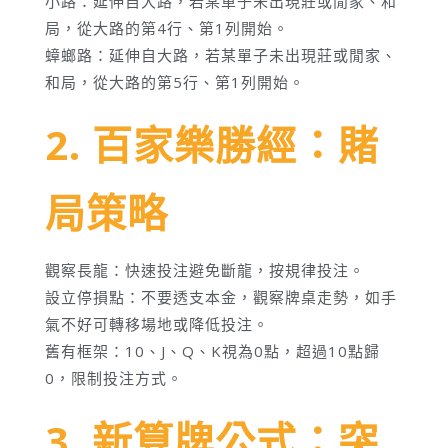
小路：延伸自大路，若某單子未出現莊或閒家、和
局，從大路的第4行、第1列開始。
蟑螂路：延伸自大路，若某單子未出現莊或閒家、
和局，從大路的第5行、第1列開始。
2. 百家樂勝經：賭
局策略
觀察長龍：快速投注避免斷龍，按規律投注。
設立停損點：不要透支本金，觀察牌桌走勢，如手
氣不好可轉移場地或降低投注。
舊有框架：10、J、Q、K視為0點，超過10點歸
0，限制投注方式。
3. 新算牌公式：突