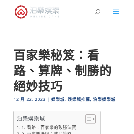
百家樂秘笈：看
路、算牌、制勝的
絕妙技巧
12 月 22, 2023
|
娛樂城
,
娛樂城推薦
,
泊樂娛樂城
泊樂娛樂城
1. 看路：百家樂的致勝法寶
2. 百家樂勝經：賭局策略