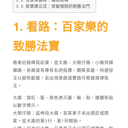
3. 新算牌公式：突破限制的制勝法門
1. 看路：百家樂的
致勝法寶
路單記錄牌局結果，從大路、大眼仔路、小路到蟑
螂路，各路皆有專有名詞指標。觀察長龍，快速投
注以避免斷龍，若出現單跳或雙跳可根據規律投
注。
大路：按紅、藍、綠色表示贏、輸、和，連續和局
以數字標示。
大眼仔路：延伸自大路，若某單子未出現莊或閒
家，從大路的第3行、第1列開始。